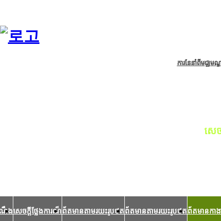
ការនែនាំពីមជ្ឈមណ
សេចក
ព័ត
ដំណឹង
សេចក្ដីថ្លែងការណ៏
ព័តមានតាមរយះរូបថត
ព័តមានតាមរយះរូបថត
ព័តមានកាង