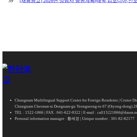
39
[채용공고] 2026년 상담사 충원계획(태국,캄보디아,인
Chungnam Multilingual Support Center for Foreign Residents | Center 
Chungnam Cheonan-si Dongnam-gu Yeongseong-ro 67 (Oryong-dong) 2F
TEL : 1522-1866 | FAX : 041-622-9322 | E-mail : call15221866@daum.n
Personal information manager : 황세경 | Unique number : 301-82-82177